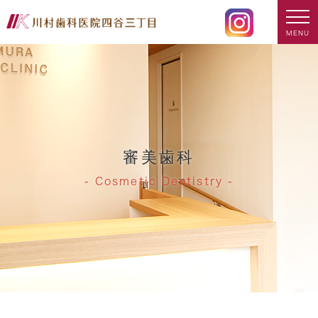
MENU
審美歯科
Cosmetic Dentistry