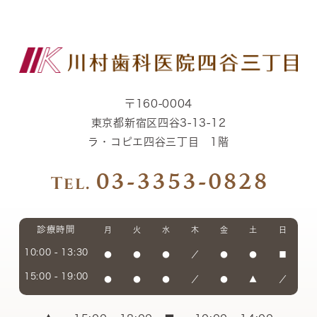
〒160-0004
東京都新宿区四谷3-13-12
ラ・コピエ四谷三丁目 1階
診療時間
月
火
水
木
金
土
日
10:00 - 13:30
●
●
●
／
●
●
■
15:00 - 19:00
●
●
●
／
●
▲
／